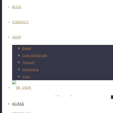
BLOG
CONTACT
SHOP
Bilete
Cani artizanale
Tricouri
Unde?
Hanorace
Cani
Lighthouse by SunGarden
EN
Mărtineși, jud. Cluj
ACASĂ
Când?