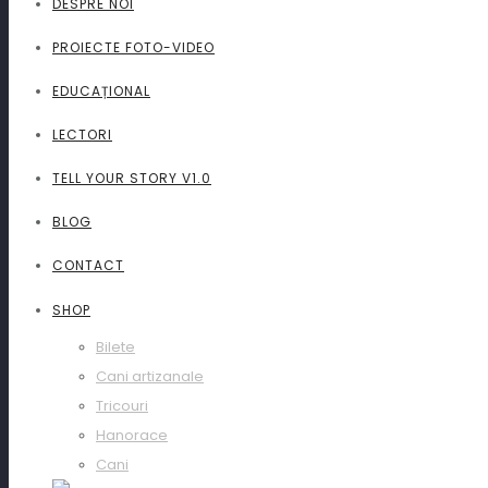
DESPRE NOI
13 august 2026
PROIECTE FOTO-VIDEO
EDUCAȚIONAL
09:00 – 00:00
LECTORI
Cu cine?
TELL YOUR STORY V1.0
Fotografi și videografi
BLOG
CONTACT
din comunitatea Tell a Story
SHOP
Bilete
Cani artizanale
Tricouri
Hanorace
Cani