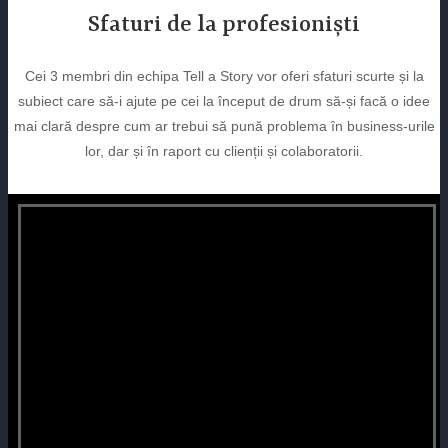
Sfaturi de la profesioniști
Cei 3 membri din echipa Tell a Story vor oferi sfaturi scurte și la
subiect care să-i ajute pe cei la început de drum să-și facă o idee
mai clară despre cum ar trebui să pună problema în business-urile
lor, dar și în raport cu clienții și colaboratorii.