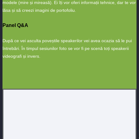
modele (mire și mireasă). Ei îți vor oferi informații tehnice, dar te vor
lăsa și să creezi imagini de portofoliu.
Panel Q&A
După ce vei asculta poveștile speakerilor vei avea ocazia să le pui
întrebări. În timpul sesiunilor foto se vor fi pe scenă toți speakerii
videografi și invers.