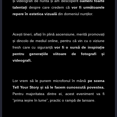
și videografi de nuntă și am descoperit
oameni foarte
talentați
despre care credem că
vor fi următoarele
repere în estetica vizuală
din domeniul nunților.
Acești tineri, aflați în plină ascensiune, merită promovați
și dincolo de mediul online, pentru că vin cu o viziune
fresh care cu siguranță
vor fi o sursă de inspirație
pentru generațiile viitoare de fotografi și
videografi.
Lor vrem să le punem microfonul în mână
pe scena
Tell Your Story și să le facem cunoscută povestea.
Pentru majoritatea dintre ei, acest eveniment va fi
”prima ieșire în lume”, practic o rampă de lansare.