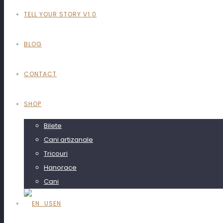
TELL YOUR STORY V1.0
BLOG
CONTACT
SHOP
Bilete
Cani artizanale
Tricouri
Hanorace
Magazin on
Cani
EN