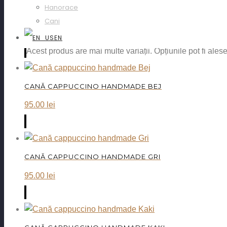
Hanorace
BILET TYS VIDEOGRAF – SOLD OUT
Cani
550.00
lei
EN
Acest produs are mai multe variații. Opțiunile pot fi ales
CANĂ CAPPUCCINO HANDMADE BEJ
95.00
lei
CANĂ CAPPUCCINO HANDMADE GRI
95.00
lei