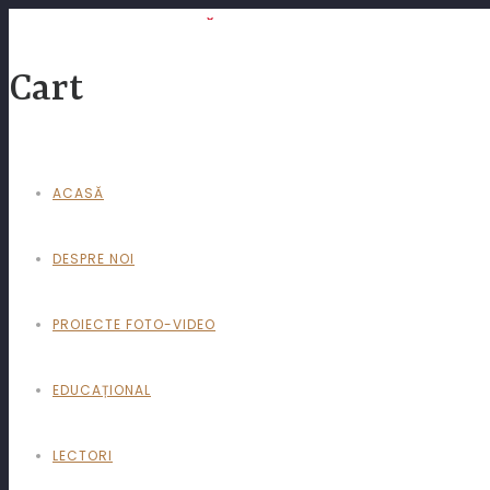
WORKSHOP BACĂU – BTS
Cart
ACASĂ
Termeni și condiții
DESPRE NOI
Politica GDPR
Politica Cookies
PROIECTE FOTO-VIDEO
Politica de livrare comanda
EDUCAȚIONAL
LECTORI
DATELE DE CONTACT SI DATELE COMPANIEI