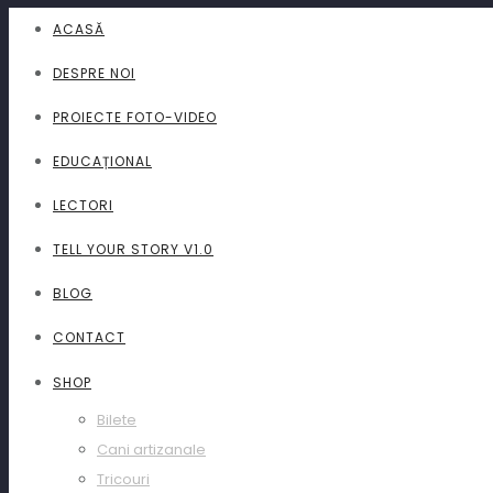
ACASĂ
DESPRE NOI
PROIECTE FOTO-VIDEO
EDUCAȚIONAL
LECTORI
TELL YOUR STORY V1.0
BLOG
CONTACT
SHOP
Bilete
Cani artizanale
Tricouri