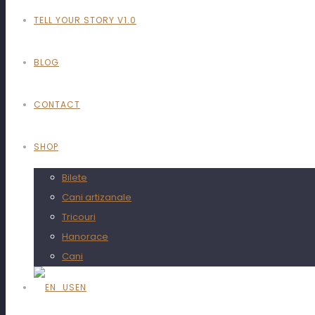
TELL YOUR STORY V1.0
BLOG
CONTACT
SHOP
Bilete
Cani artizanale
Tricouri
Hanorace
Cani
EN