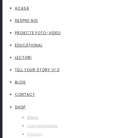
ACASĂ
DESPRE NOI
PROIECTE FOTO-VIDEO
EDUCAȚIONAL
LECTORI
TELL YOUR STORY V1.0
BLOG
CONTACT
SHOP
Bilete
Cani artizanale
Tricouri