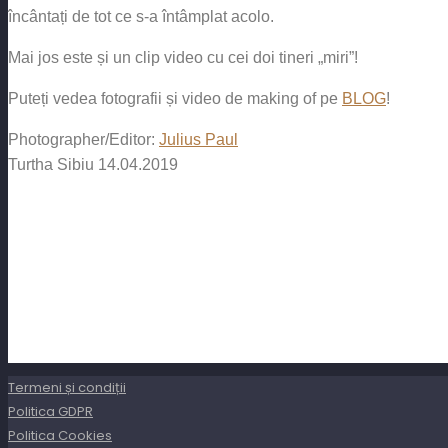
încântați de tot ce s-a întâmplat acolo.
Mai jos este și un clip video cu cei doi tineri „miri”!
Puteți vedea fotografii și video de making of pe
BLOG
!
Photographer/Editor:
Julius Paul
Turtha Sibiu 14.04.2019
Termeni și condiții
Politica GDPR
Politica Cookies