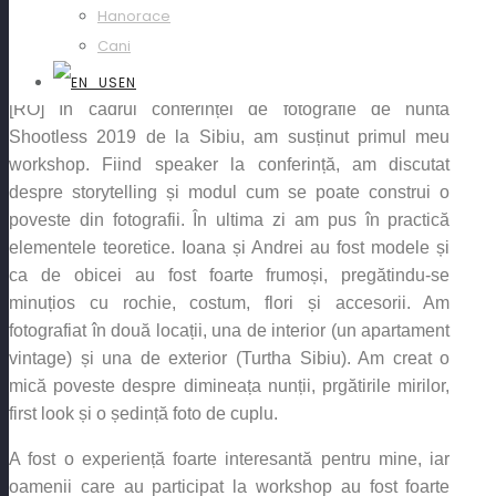
Hanorace
Ioana + Andrei
Cani
EN
[RO] În cadrul conferinței de fotografie de nuntă
Shootless 2019 de la Sibiu, am susținut primul meu
workshop. Fiind speaker la conferință, am discutat
despre storytelling și modul cum se poate construi o
poveste din fotografii. În ultima zi am pus în practică
elementele teoretice. Ioana și Andrei au fost modele și
ca de obicei au fost foarte frumoși, pregătindu-se
minuțios cu rochie, costum, flori și accesorii. Am
fotografiat în două locații, una de interior (un apartament
vintage) și una de exterior (Turtha Sibiu). Am creat o
mică poveste despre dimineața nunții, prgătirile mirilor,
first look și o ședință foto de cuplu.
A fost o experiență foarte interesantă pentru mine, iar
oamenii care au participat la workshop au fost foarte